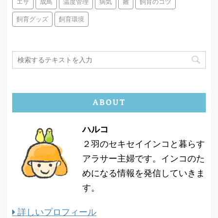
エサ
成鳥
温度管理
病気
雛
飼育のコツ
飼育グッズ
飼育環境
ABOUT
ハルコ
２羽のセキセイインコと暮らす
アラサー主婦です。インコのた
めになる情報を発信していきま
す。
詳しいプロフィール