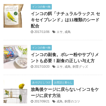
インコの食べ物
インコの餌「ナチュラルラックス セ
キセイブレンド」は11種類のシード
配合
2017/11/06
エサ
,
成鳥
インコの食べ物
インコの副食。ボレー粉やサプリメ
ントも必要！副食の正しい与え方
2017/10/20
エサ
,
成鳥
,
飼育グッズ
あそびとしつけ
お世話と暮らし
放鳥後ケージに戻らないインコをケ
ージに戻す方法
2017/09/21
成鳥
,
飼育のコツ