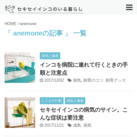
HOME
>
anemone
「 anemoneの記事 」 一覧
病気と健康
インコを病院に連れて行くときの手
順と注意点
2017/12/02
病気
,
飼育のコツ
,
飼育グッズ
しぐさや行動
病気と健康
セキセイインコの病気のサイン。こ
んな症状は要注意
2017/11/21
成鳥
,
病気