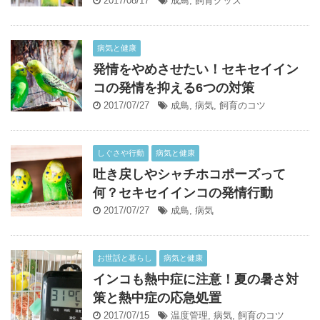
2017/08/17
成鳥
,
飼育グッズ
病気と健康
発情をやめさせたい！セキセイイン
コの発情を抑える6つの対策
2017/07/27
成鳥
,
病気
,
飼育のコツ
しぐさや行動
病気と健康
吐き戻しやシャチホコポーズって
何？セキセイインコの発情行動
2017/07/27
成鳥
,
病気
お世話と暮らし
病気と健康
インコも熱中症に注意！夏の暑さ対
策と熱中症の応急処置
2017/07/15
温度管理
,
病気
,
飼育のコツ