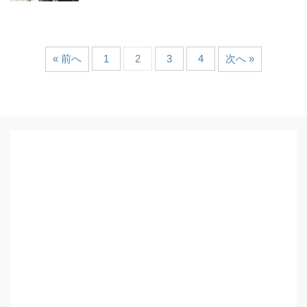
« 前へ
1
2
3
4
次へ »