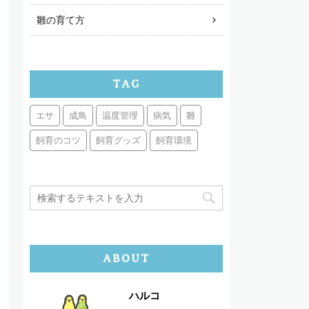
雛の育て方
TAG
エサ
成鳥
温度管理
病気
雛
飼育のコツ
飼育グッズ
飼育環境
ABOUT
ハルコ