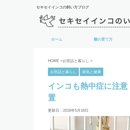
セキセイインコの飼い方ブログ
ホーム
雛の育て方
HOME
>
お世話と暮らし
>
お世話と暮らし
病気と健康
インコも熱中症に注意
置
更新日：
2018年5月18日