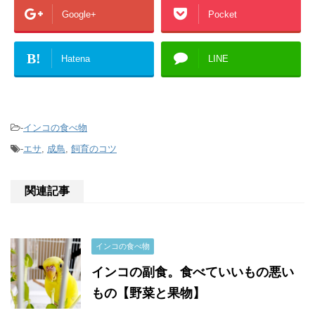
Google+
Pocket
B!
Hatena
LINE
-
インコの食べ物
-
エサ
,
成鳥
,
飼育のコツ
関連記事
インコの食べ物
インコの副食。食べていいもの悪い
もの【野菜と果物】